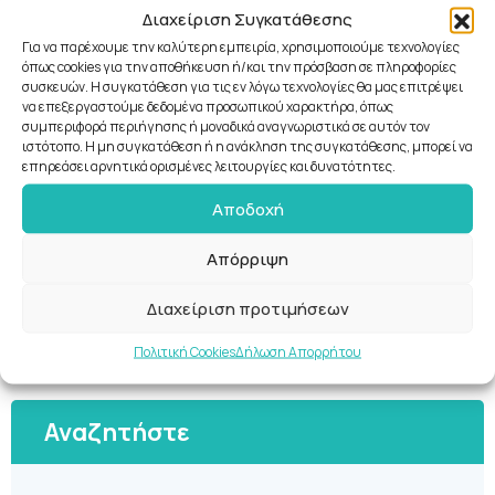
αντιμετώπιση σύνθετων περιστατικών, ασκεί σήμερα
Διαχείριση Συγκατάθεσης
αποκλειστικά ορθοδοντική στο ιδιωτικό της ιατρείο στο
Για να παρέχουμε την καλύτερη εμπειρία, χρησιμοποιούμε τεχνολογίες
όπως cookies για την αποθήκευση ή/και την πρόσβαση σε πληροφορίες
κέντρο της Θεσσαλονίκης.
συσκευών. Η συγκατάθεση για τις εν λόγω τεχνολογίες θα μας επιτρέψει
να επεξεργαστούμε δεδομένα προσωπικού χαρακτήρα, όπως
συμπεριφορά περιήγησης ή μοναδικά αναγνωριστικά σε αυτόν τον
ιστότοπο. Η μη συγκατάθεση ή η ανάκληση της συγκατάθεσης, μπορεί να
επηρεάσει αρνητικά ορισμένες λειτουργίες και δυνατότητες.
Αποδοχή
Απόρριψη
Διαχείριση προτιμήσεων
Πολιτική Cookies
Δήλωση Απορρήτου
Αναζητήστε