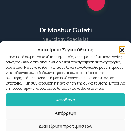
Dr Moshur Gulati
Neurology Specialist
Διαχείριση Συγκατάθεσης
Για να παρέχουμε την καλύτερη εμπειρία, χρησιμοποιούμε τεχνολογίες
όπως cookies για την αποθήκευση ή/και την πρόσβαση σε πληροφορίες
συσκευών. Η συγκατάθεση για τις εν λόγω τεχνολογίες θα μας επιτρέψει
να επεξεργαστούμε δεδομένα προσωπικού χαρακτήρα, όπως
συμπεριφορά περιήγησης ή μοναδικά αναγνωριστικά σε αυτόν τον
ιστότοπο. Η μη συγκατάθεση ή η ανάκληση της συγκατάθεσης, μπορεί να
επηρεάσει αρνητικά ορισμένες λειτουργίες και δυνατότητες.
Αποδοχή
Απόρριψη
Διαχείριση προτιμήσεων